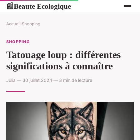
Beaute Ecologique
📰
Accueil
›
Shopping
SHOPPING
Tatouage loup : différentes
significations à connaître
Julia — 30 juillet 2024 — 3 min de lecture