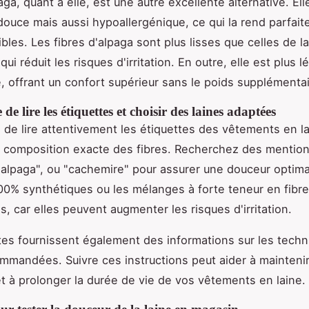
aga, quant à elle, est une autre excellente alternative. El
ouce mais aussi hypoallergénique, ce qui la rend parfaite
bles. Les fibres d'alpaga sont plus lisses que celles de la
ui réduit les risques d'irritation. En outre, elle est plus l
, offrant un confort supérieur sans le poids supplémentai
de lire les étiquettes et choisir des laines adaptées
al de lire attentivement les étiquettes des vêtements en l
a composition exacte des fibres. Recherchez des mention
"alpaga", ou "cachemire" pour assurer une douceur optima
100% synthétiques ou les mélanges à forte teneur en fibr
s, car elles peuvent augmenter les risques d'irritation.
tes fournissent également des informations sur les tech
mmandées. Suivre ces instructions peut aider à maintenir
et à prolonger la durée de vie de vos vêtements en laine.