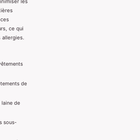
nimiser les
tières
 ces
rs, ce qui
allergies.
-vêtements
vêtements de
 laine de
s sous-