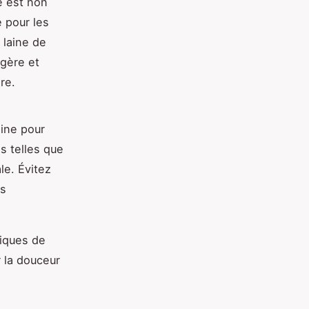
le est non
 pour les
 laine de
égère et
re.
aine pour
s telles que
le. Évitez
es
niques de
 la douceur