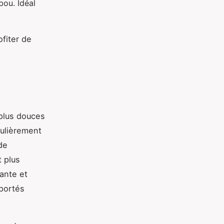
bou. Idéal
ofiter de
 plus douces
culièrement
de
 plus
rante et
 portés