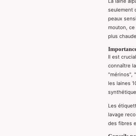
La laine alp
seulement d
peaux sensi
mouton, ce q
plus chaude
Importance 
Il est cruci
connaître l
"mérinos", 
les laines 
synthétique
Les étiquet
lavage reco
des fibres 