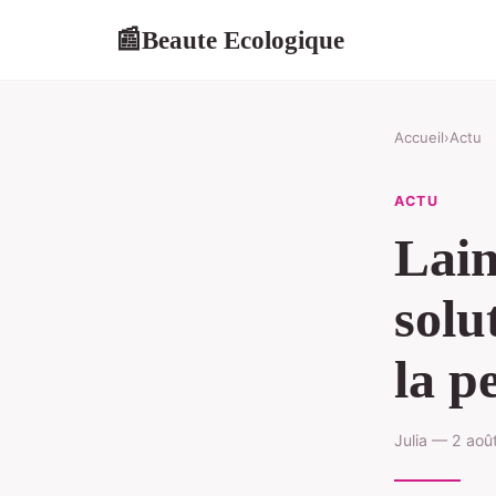
Beaute Ecologique
📰
Accueil
›
Actu
ACTU
Lain
solu
la p
Julia — 2 aoû