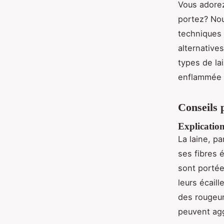
Vous adorez
portez? Nou
techniques 
alternative
types de la
enflammée 
Conseils p
Explication
La laine, p
ses fibres 
sont portée
leurs écail
des rougeur
peuvent agg