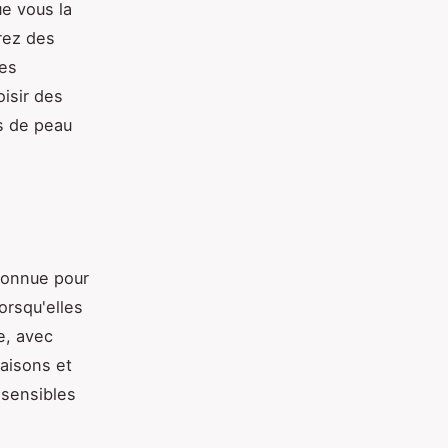
e vous la
rez des
des
isir des
rs de peau
 connue pour
orsqu'elles
e, avec
eaisons et
 sensibles