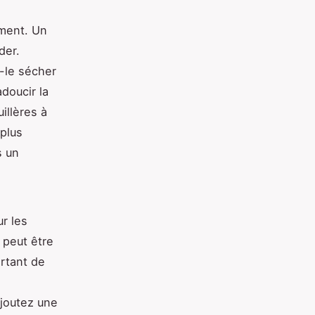
ement. Un
der.
-le sécher
doucir la
illères à
 plus
s un
r les
 peut être
ortant de
ajoutez une