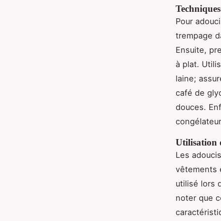
Techniques 
Pour adouc
trempage da
Ensuite, pr
à plat. Uti
laine; assur
café de gly
douces. Enf
congélateur
Utilisation
Les adoucis
vêtements e
utilisé lors
noter que 
caractérist