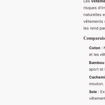
Les
vêteme
risques d'ir
naturelles 
vêtements s
les rend pa
Comparaiso
Coton
: 
et les vê
Bambou
sport et 
Cachemi
mouton. I
Soie
: Ex
vêtement