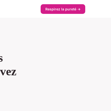
Respirez la pureté →
s
avez